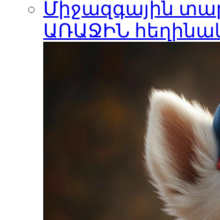
Միջազգային տար
ԱՌԱՋԻՆ հեղինա