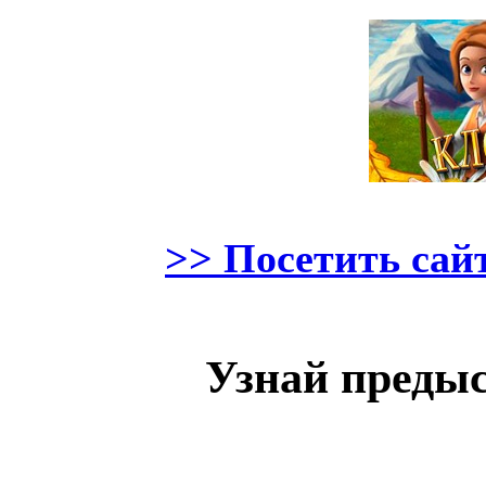
>> Посетить са
Узнай преды