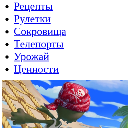
Рецепты
Рулетки
Сокровища
Телепорты
Урожай
Ценности