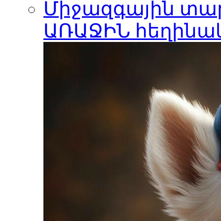
Միջազգային տար
ԱՌԱՋԻՆ հեղինա